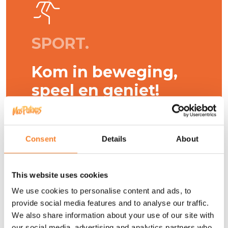
SPORT.
Kom in beweging,
speel en geniet!
Bij Camping Mas Patoxas is sport
onderdeel van het plezier. Geniet van
Consent
Details
About
ons voetbalveld om epische
doelpunten te scoren, onze
padelbanen voor intense wedstrijden
This website uses cookies
en onze basketbalvelden waar elke
We use cookies to personalise content and ads, to
basket telt. Of je nu komt om te trainen,
provide social media features and to analyse our traffic.
met vrienden te spelen of iets nieuws te
We also share information about your use of our site with
proberen, onze faciliteiten zijn
our social media, advertising and analytics partners who