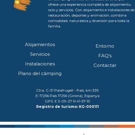
ofrece una experiencia completa de alojamiento,
ocio y servicios. Con alojamiento e instalaciones de
restauración, deportes y animación, combina
comodidad, naturaleza y diversión para toda la
familia.
Alojamientos
Entorno
Servicios
FAQ’s
Instalaciones
Contactar
Plano del cámping
Ctra. C-31 Palafrugell - Pals, km.339
E-17256 Pals 17256 (Girona), Espanya
GPS: E 3-09-27 N 41-57-19
Registro de turismo: KG-000111